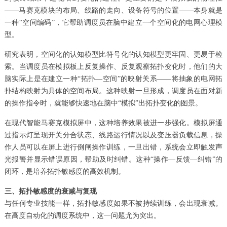
——马赛克模块的布局、线路的走向、设备符号的位置——本身就是
一种“空间编码”，它帮助调度员在脑中建立一个空间化的电网心理模
型。
研究表明，空间化的认知模型比符号化的认知模型更牢固、更易于检
索。当调度员在模拟板上反复操作、反复观察拓扑变化时，他们的大
脑实际上是在建立一种“拓扑—空间”的映射关系——将抽象的电网拓
扑结构映射为具体的空间布局。这种映射一旦形成，调度员在面对新
的操作指令时，就能够快速地在脑中“模拟”出拓扑变化的图景。
在现代智能马赛克模拟屏中，这种培养效果被进一步强化。模拟屏通
过指示灯呈现开关分合状态、线路运行情况以及变压器负载信息，操
作人员可以在屏上进行倒闸操作训练，一旦出错，系统会立即触发声
光报警并显示错误原因，帮助及时纠错。这种“操作—反馈—纠错”的
闭环，是培养拓扑敏感度的高效机制。
三、拓扑敏感度的衰减与复现
与任何专业技能一样，拓扑敏感度如果不被持续训练，会出现衰减。
在高度自动化的调度系统中，这一问题尤为突出。