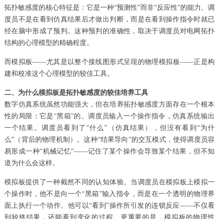
拓扑敏感度的核心特征是：它是一种“预测性”而非“反应性”的能力。调
度员不是在看到仿真结果后才做出判断，而是在看到操作指令时就已
经在脑中形成了预判。这种预判的准确性，取决于调度员对电网拓扑
结构的心理模型的精确程度。
而模拟板——尤其是以整个接线图形式呈现的物理模拟板——正是构
建和校准这个心理模型的较佳工具。
二、为什么模拟板是拓扑敏感度的较佳培养工具
数字仿真系统虽然功能强大，但在培养拓扑敏感度方面存在一个根本
性的局限：它是“黑箱”的。调度员输入一个操作指令，仿真系统输出
一个结果。调度员看到了“什么”（仿真结果），但没有看到“为什
么”（背后的物理机制）。这种“结果导向”的交互模式，使得调度员容
易形成一种“机械记忆”——记住了某个操作会导致某个结果，但不知
道为什么会这样。
模拟板提供了一种截然不同的认知体验。当调度员在模拟板上模拟一
个操作时，他不是向一个“黑箱”输入指令，而是在一个透明的物理界
面上执行一个动作。他可以“看到”操作所引发的连锁反应——不仅看
到较终结果，还能看到变化的过程。更重要的是，模拟板的物理性