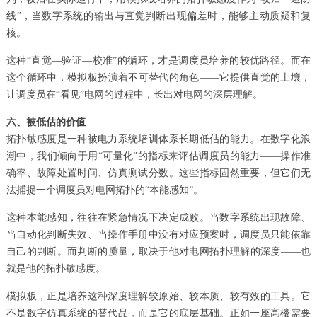
线”，当数字系统的输出与直觉判断出现偏差时，能够主动质疑和复
核。
这种“直觉—验证—校准”的循环，才是调度员培养的较优路径。而在
这个循环中，模拟板扮演着不可替代的角色——它提供直觉的土壤，
让调度员在“看见”电网的过程中，长出对电网的深层理解。
六、被低估的价值
拓扑敏感度是一种被电力系统培训体系长期低估的能力。在数字化浪
潮中，我们倾向于用“可量化”的指标来评估调度员的能力——操作准
确率、故障处置时间、仿真测试分数。这些指标固然重要，但它们无
法捕捉一个调度员对电网拓扑的“本能感知”。
这种本能感知，往往在紧急情况下决定成败。当数字系统出现故障、
当自动化判断失效、当操作手册中没有对应预案时，调度员只能依靠
自己的判断。而判断的质量，取决于他对电网拓扑理解的深度——也
就是他的拓扑敏感度。
模拟板，正是培养这种深度理解较原始、较本质、较有效的工具。它
不是数字仿真系统的替代品，而是它的底层基础。正如一座高楼需要