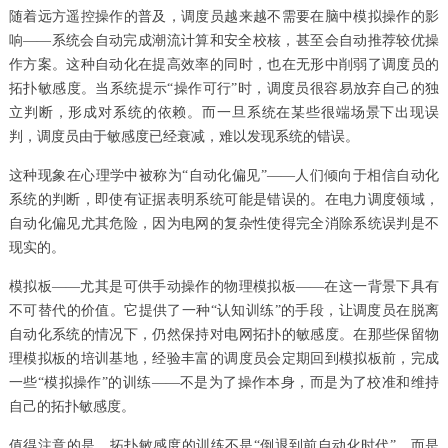
随着远方遥控操作的普及，调度员越来越不需要在脑中模拟操作的影
响——系统会自动完成潮流计算和安全校核，甚至会自动推荐较优操
作方案。这种自动化在提高效率的同时，也在无形中削弱了调度员的
拓扑敏感度。当系统提示“操作可行”时，调度员很容易放弃自己的独
立判断，形成对系统的依赖。而一旦系统在某些很端场景下出现误
判，调度员由于敏感度已经衰减，难以发现系统的错误。
这种现象在心理学中被称为“自动化偏见”——人们倾向于相信自动化
系统的判断，即使有证据表明系统可能是错误的。在电力调度领域，
自动化偏见尤其危险，因为电网的复杂性使得完全消除系统误判是不
现实的。
模拟板——尤其是可供手动操作的物理模拟板——在这一背景下具有
不可替代的价值。它提供了一种“认知训练”的手段，让调度员在脱离
自动化系统的情况下，仍然保持对电网拓扑的敏感度。在那些保留物
理模拟板的培训基地，经验丰富的调度员会定期回到模拟板前，完成
一些“模拟操作”的训练——不是为了操作本身，而是为了校准和维持
自己的拓扑敏感度。
值得注意的是，拓扑敏感度的训练不是“倒退到前自动化时代”，而是