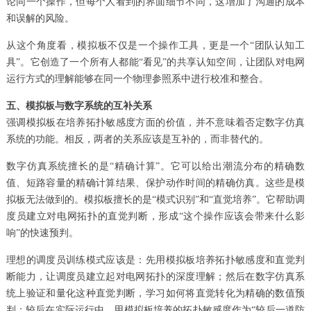
论同一个操作，但每个人看到的界面细节不同，这增加了沟通的成本
和误解的风险。
从这个角度看，模拟板不仅是一个操作工具，更是一个“团队认知工
具”。它创造了一个所有人都能“看见”的共享认知空间，让团队对电网
运行方式的理解能够在同一个物理参照系中进行校准和整合。
五、模拟板与数字系统的互补关系
强调模拟板在培养拓扑敏感度方面的价值，并不意味着否定数字仿真
系统的功能。相反，两者的关系应该是互补的，而非替代的。
数字仿真系统擅长的是“精确计算”。它可以给出潮流分布的精确数
值、短路容量的精确计算结果、保护动作时间的精确仿真。这些是模
拟板无法做到的。模拟板擅长的是“模式识别”和“直觉培养”。它帮助调
度员建立对电网拓扑的直觉判断，形成“这个操作应该会带来什么影
响”的快速预判。
理想的调度员训练模式应该是：先用模拟板培养拓扑敏感度和直觉判
断能力，让调度员建立起对电网拓扑的深度理解；然后在数字仿真系
统上验证和量化这种直觉判断，学习如何将直觉转化为精确的数值预
判；较后在实际运行中，用模拟板培养的拓扑敏感度作为“较后一道防