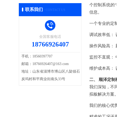
个控制系统的
联系我们
/ CONTACT US
信息。
一个专业的定
调试效率低：
全国客服电话
18766926407
操作风险高：
手机：18560397707
监控不直观： 
邮箱：18766926407@163.com
维护成本高：
地址：山东省淄博市博山区八陡镇石
炭坞村和平商业街南头33号
二、 顺泽定制
我们深知，不
拟板解决方案
我们的核心优
精准的工况还